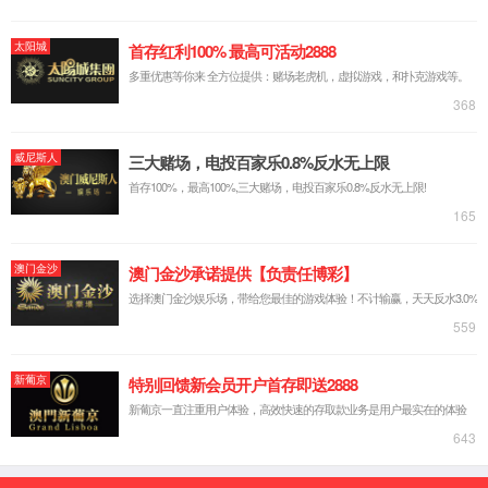
场景和模拟环境，用户不仅能够系统地学习和实践密码学相关知
识，还能有效提升自身的密码安全意识和实战技能。