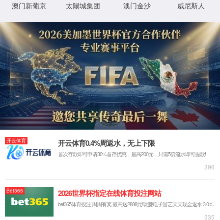
产品概述
产品功能
应用价值
应用场景
PRODUCT OVERVIEW
产
品
概
述
太阳集团2018网站密码FPGA开发实训平台是一款专为培养高层
次密码人才而设计的培训工具。它不仅提供了全面的密码应用开
发实训，还配备了系统的密码工程实践硬件平台与课程体系。该
平台在FPGA开发基础实训的基础上，进一步涵盖了密码算法、链
路保护密码应用、网络保护密码应用、密码服务输出、密码密钥
管理、噪声码采集与检测、以及密钥注入与销毁等一系列开发实
训课程。通过这些课程，学生能够在实践中深入理解基于FPGA的
密码硬件的基本原理和设计方法。此外，平台还为用户提供了核
心的密码编程环境以及体系化的密码教学课程。借助丰富的实战