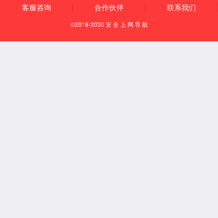
产
品
功
能