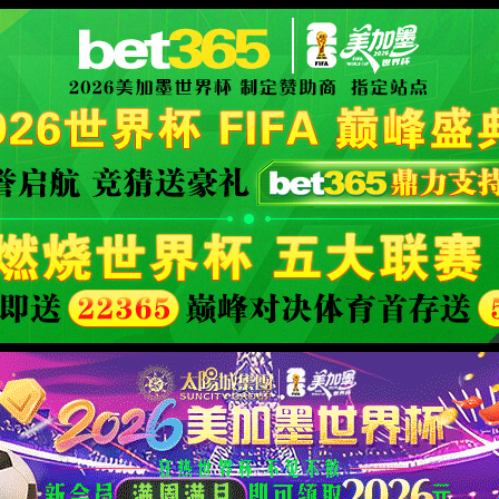
网络空间地图
卫星互联网
产品及服务
重保方案
解决方